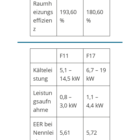
Raumh
eizungs
193,60
180,60
effizien
%
%
z
F11
F17
Kältelei
5,1 –
6,7 – 19
stung
14,5 kW
kW
Leistun
0,8 –
1,1 –
gsaufn
3,0 kW
4,4 kW
ahme
EER bei
Nennlei
5,61
5,72