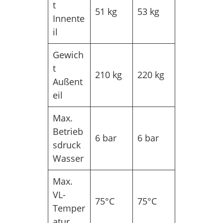
t
51 kg
53 kg
Innente
il
Gewich
t
210 kg
220 kg
Außent
eil
Max.
Betrieb
6 bar
6 bar
sdruck
Wasser
Max.
VL-
75°C
75°C
Temper
atur