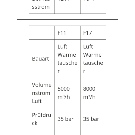
sstrom
F11
F17
Luft-
Luft-
Wärme
Wärme
Bauart
tausche
tausche
r
r
Volume
5000
8000
nstrom
m³/h
m³/h
Luft
Prüfdru
35 bar
35 bar
ck