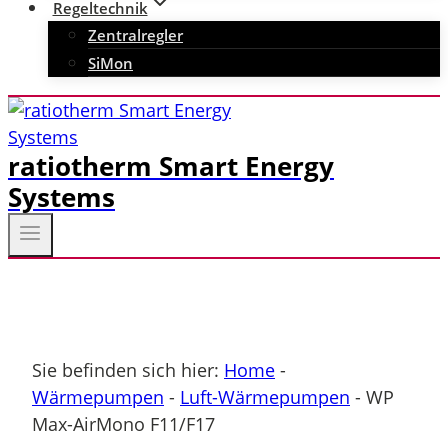
Regeltechnik
Zentralregler
SiMon
ratiotherm Smart Energy
Systems
Sie befinden sich hier:
Home
-
Wärmepumpen
-
Luft-Wärmepumpen
-
WP
Max-AirMono F11/F17