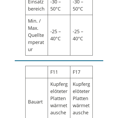
Einsatz
-30 –
-30 –
bereich
50°C
50°C
Min. /
Max.
-25 –
-25 –
Quellte
40°C
40°C
mperat
ur
F11
F17
Kupferg
Kupferg
elöteter
elöteter
Platten
Platten
Bauart
wärmet
wärmet
ausche
ausche