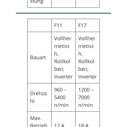
stung
F11
F17
Vollher
Vollher
metisc
metisc
h,
h,
Bauart
Rollkol
Rollkol
ben,
ben,
Inverter
Inverter
960 –
1200 –
Drehza
5400
7000
hl
n/min
n/min
Max.
Betrieb
12 A
18 A