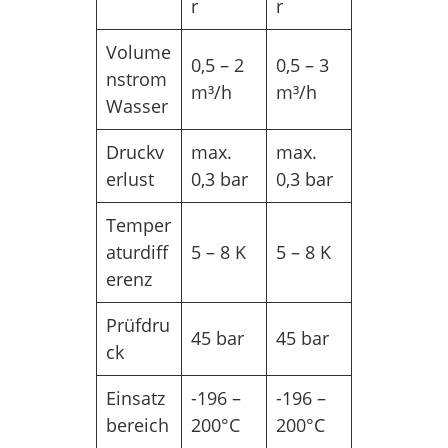
r
r
Volume
0,5 – 2
0,5 – 3
nstrom
m³/h
m³/h
Wasser
Druckv
max.
max.
erlust
0,3 bar
0,3 bar
Temper
aturdiff
5 – 8 K
5 – 8 K
erenz
Prüfdru
45 bar
45 bar
ck
Einsatz
-196 –
-196 –
bereich
200°C
200°C