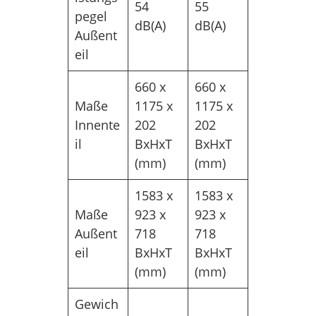
54
55
pegel
dB(A)
dB(A)
Außent
eil
660 x
660 x
Maße
1175 x
1175 x
Innente
202
202
il
BxHxT
BxHxT
(mm)
(mm)
1583 x
1583 x
Maße
923 x
923 x
Außent
718
718
eil
BxHxT
BxHxT
(mm)
(mm)
Gewich