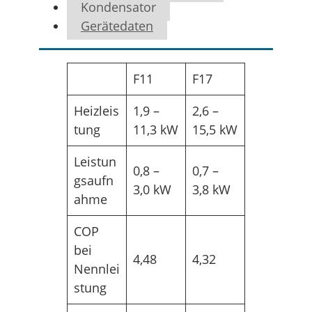
Kondensator
Gerätedaten
F11
F17
Heizleis
1,9 –
2,6 –
tung
11,3 kW
15,5 kW
Leistun
0,8 –
0,7 –
gsaufn
3,0 kW
3,8 kW
ahme
COP
bei
4,48
4,32
Nennlei
stung