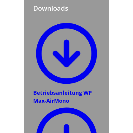
Downloads
Betriebsanleitung WP
Max-AirMono