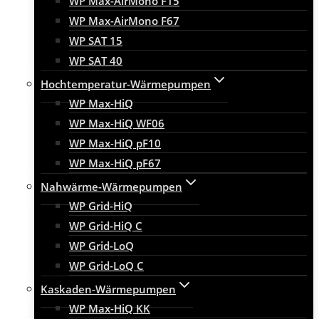
WP Max-AirMono F15
WP Max-AirMono F67
WP SAT 15
WP SAT 40
Hochtemperatur-Wärmepumpen
WP Max-HiQ
WP Max-HiQ WF06
WP Max-HiQ pF10
WP Max-HiQ pF67
Nahwärme-Wärmepumpen
WP Grid-HiQ
WP Grid-HiQ C
WP Grid-LoQ
WP Grid-LoQ C
Kaskaden-Wärmepumpen
WP Max-HiQ KK