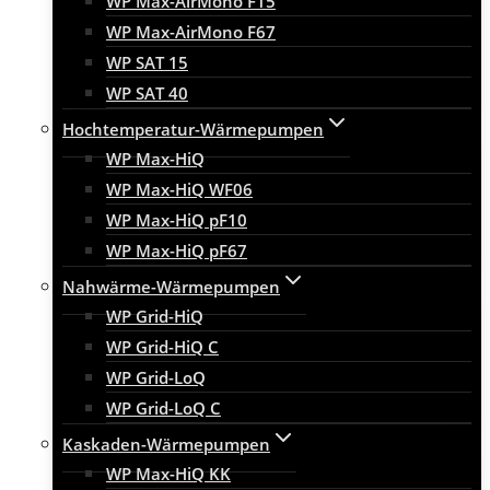
WP Max-AirMono F15
WP Max-AirMono F67
WP SAT 15
WP SAT 40
Hochtemperatur-Wärmepumpen
WP Max-HiQ
WP Max-HiQ WF06
WP Max-HiQ pF10
WP Max-HiQ pF67
Nahwärme-Wärmepumpen
WP Grid-HiQ
WP Grid-HiQ C
WP Grid-LoQ
WP Grid-LoQ C
Kaskaden-Wärmepumpen
WP Max-HiQ KK