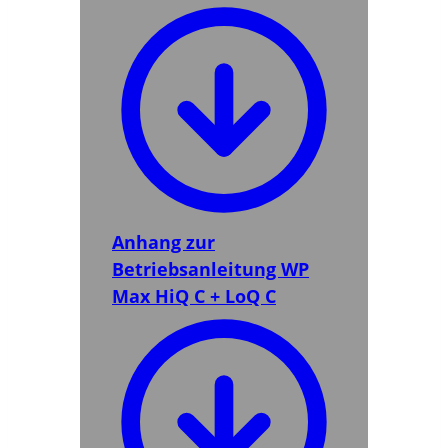
Anhang zur
Betriebsanleitung WP
Max HiQ C + LoQ C