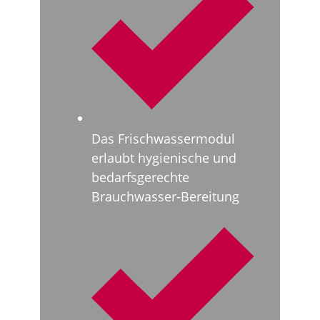
Das Frischwassermodul
erlaubt hygienische und
bedarfsgerechte
Brauchwasser-Bereitung