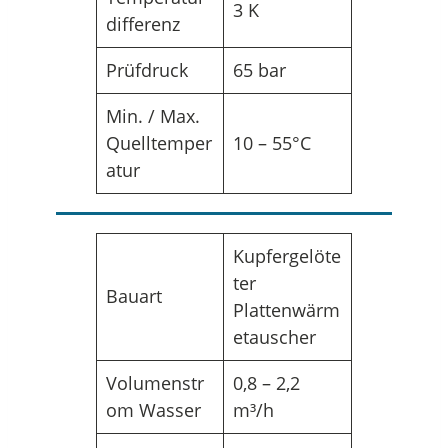
3 K
differenz
Prüfdruck
65 bar
Min. / Max.
Quelltemper
10 – 55°C
atur
Kupfergelöte
ter
Bauart
Plattenwärm
etauscher
Volumenstr
0,8 – 2,2
om Wasser
m³/h