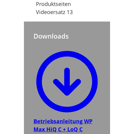
Downloads
Betriebsanleitung WP
Max HiQ C + LoQ C