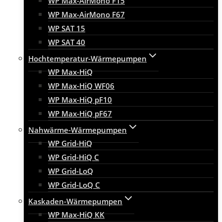
WP Max-AirMono F15
WP Max-AirMono F67
WP SAT 15
WP SAT 40
Hochtemperatur-Wärmepumpen
WP Max-HiQ
WP Max-HiQ WF06
WP Max-HiQ pF10
WP Max-HiQ pF67
Nahwärme-Wärmepumpen
WP Grid-HiQ
WP Grid-HiQ C
WP Grid-LoQ
WP Grid-LoQ C
Kaskaden-Wärmepumpen
WP Max-HiQ KK