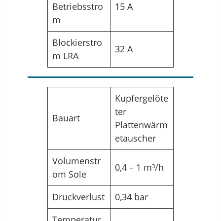
Betriebsstro
15 A
m
Blockierstro
32 A
m LRA
Kupfergelöte
ter
Bauart
Plattenwärm
etauscher
Volumenstr
0,4 – 1 m³/h
om Sole
Druckverlust
0,34 bar
Temperatur