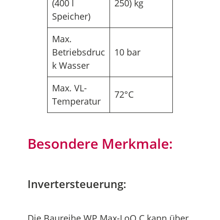
(400 l
250) kg
Speicher)
Max.
Betriebsdruc
10 bar
k Wasser
Max. VL-
72°C
Temperatur
Besondere Merkmale:
Invertersteuerung:
Die Baureihe WP Max-LoQ C kann über