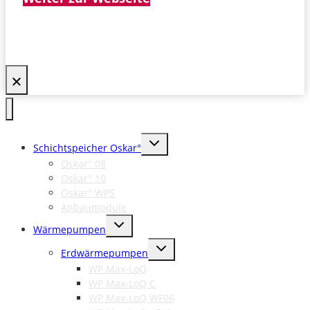
Untermenü
Schichtspeicher Oskar°
umschalten
Oskar° 08
Oskar° 10
Oskar° WPS
Anbaumodule
Untermenü
Wärmepumpen
umschalten
Untermenü
Erdwärmepumpen
umschalten
WP Max-LoQ
WP Max-LoQ C
WP Max-LoQ WF06