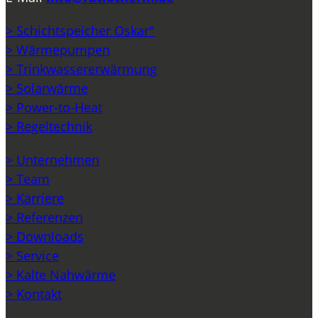
> Schichtspeicher Oskar°
> Wärmepumpen
> Trinkwassererwärmung
> Solarwärme
> Power-to-Heat
> Regeltechnik
> Unternehmen
> Team
> Karriere
> Referenzen
> Downloads
> Service
> Kalte Nahwärme
> Kontakt