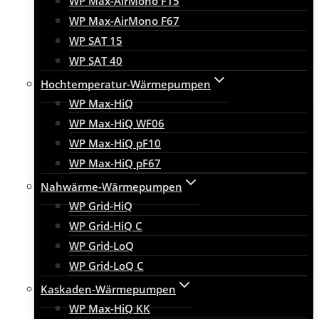
WP Max-AirMono F15
WP Max-AirMono F67
WP SAT 15
WP SAT 40
Hochtemperatur-Wärmepumpen
WP Max-HiQ
WP Max-HiQ WF06
WP Max-HiQ pF10
WP Max-HiQ pF67
Nahwärme-Wärmepumpen
WP Grid-HiQ
WP Grid-HiQ C
WP Grid-LoQ
WP Grid-LoQ C
Kaskaden-Wärmepumpen
WP Max-HiQ KK