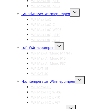
WP Max-LoQ pF10
WP Max-LoQ pF67
Untermenü
Grundwasser-Wärmepumpen
umschalten
WP Max-LoQ
WP Max-LoQ C
WP Max-LoQ WF06
WP Max-LoQ pF10
WP Max-LoQ pF67
Untermenü
Luft-Wärmepumpen
umschalten
WP Max-AirMono F11/F17
WP Max-AirMono F15
WP Max-AirMono F67
WP SAT 15
WP SAT 40
Untermenü
Hochtemperatur-Wärmepumpen
umschalten
WP Max-HiQ
WP Max-HiQ WF06
WP Max-HiQ pF10
WP Max-HiQ pF67
Untermenü