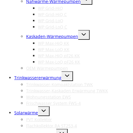
Nahwärme-Wärmepumpen
umschalten
WP Grid-HiQ
WP Grid-HiQ C
WP Grid-LoQ
WP Grid-LoQ C
Untermenü
Kaskaden-Wärmepumpen
umschalten
WP Max-HiQ KK
WP Max-LoQ KK
WP Max-HiQ pF26 KK
WP Max-LoQ pF26 KK
OEM Wärmepumpen
Untermenü
Trinkwassererwärmung
umschalten
Trinkwasser-Kompaktstation TWK
Trinkwasser-Kaskaden Erwärmung TWKK
Wohnungsstation EWS
Frischwasser System FWS-4
Untermenü
Solarwärme
umschalten
PVT Kollektor
Flachkollektor RA ST253-4
Untermenü