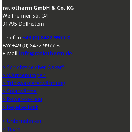
ratiotherm GmbH & Co. KG
Wellheimer Str. 34
91795 Dollnstein
Telefon
+49 (0) 8422 9977-0
Fax
+49 (0) 8422 9977-30
E-Mail
info@ratiotherm.de
> Schichtspeicher Oskar°
> Wärmepumpen
> Trinkwassererwärmung
> Solarwärme
> Power-to-Heat
> Regeltechnik
> Unternehmen
> Team