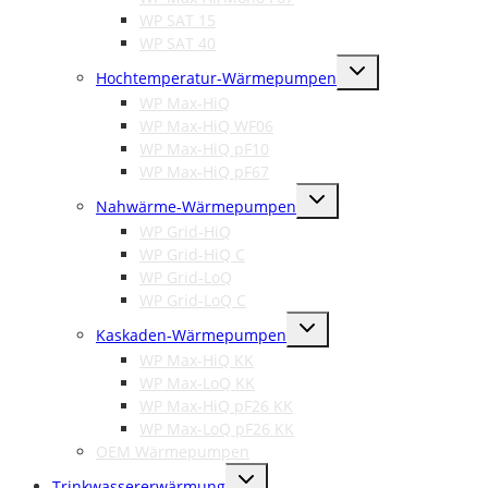
WP SAT 15
WP SAT 40
Untermenü
Hochtemperatur-Wärmepumpen
umschalten
WP Max-HiQ
WP Max-HiQ WF06
WP Max-HiQ pF10
WP Max-HiQ pF67
Untermenü
Nahwärme-Wärmepumpen
umschalten
WP Grid-HiQ
WP Grid-HiQ C
WP Grid-LoQ
WP Grid-LoQ C
Untermenü
Kaskaden-Wärmepumpen
umschalten
WP Max-HiQ KK
WP Max-LoQ KK
WP Max-HiQ pF26 KK
WP Max-LoQ pF26 KK
OEM Wärmepumpen
Untermenü
Trinkwassererwärmung