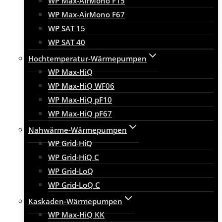
WP Max-AirMono F15
WP Max-AirMono F67
WP SAT 15
WP SAT 40
Hochtemperatur-Wärmepumpen
WP Max-HiQ
WP Max-HiQ WF06
WP Max-HiQ pF10
WP Max-HiQ pF67
Nahwärme-Wärmepumpen
WP Grid-HiQ
WP Grid-HiQ C
WP Grid-LoQ
WP Grid-LoQ C
Kaskaden-Wärmepumpen
WP Max-HiQ KK