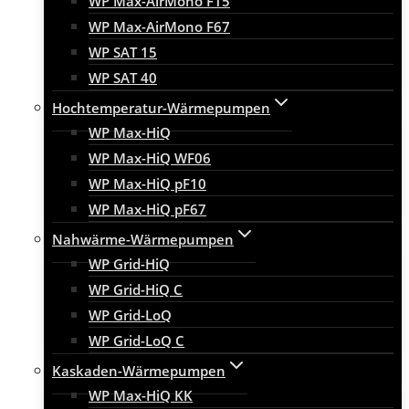
WP Max-AirMono F15
WP Max-AirMono F67
WP SAT 15
WP SAT 40
Hochtemperatur-Wärmepumpen
WP Max-HiQ
WP Max-HiQ WF06
WP Max-HiQ pF10
WP Max-HiQ pF67
Nahwärme-Wärmepumpen
WP Grid-HiQ
WP Grid-HiQ C
WP Grid-LoQ
WP Grid-LoQ C
Kaskaden-Wärmepumpen
WP Max-HiQ KK