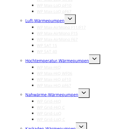
WP Max-LoQ pF10
WP Max-LoQ pF67
Untermenü
Luft-Wärmepumpen
umschalten
WP Max-AirMono F11/F17
WP Max-AirMono F15
WP Max-AirMono F67
WP SAT 15
WP SAT 40
Untermenü
Hochtemperatur-Wärmepumpen
umschalten
WP Max-HiQ
WP Max-HiQ WF06
WP Max-HiQ pF10
WP Max-HiQ pF67
Untermenü
Nahwärme-Wärmepumpen
umschalten
WP Grid-HiQ
WP Grid-HiQ C
WP Grid-LoQ
WP Grid-LoQ C
Untermenü
Kaskaden-Wärmepumpen