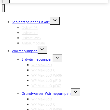
Untermenü
Schichtspeicher Oskar°
umschalten
Oskar° 08
Oskar° 10
Oskar° WPS
Anbaumodule
Untermenü
Wärmepumpen
umschalten
Untermenü
Erdwärmepumpen
umschalten
WP Max-LoQ
WP Max-LoQ C
WP Max-LoQ WF06
WP Max-LoQ pF10
WP Max-LoQ pF67
Untermenü
Grundwasser-Wärmepumpen
umschalten
WP Max-LoQ
WP Max-LoQ C
WP Max-LoQ WF06