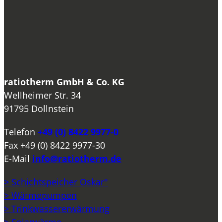
ratiotherm GmbH & Co. KG
Wellheimer Str. 34
91795 Dollnstein
Telefon
+49 (0) 8422 9977-0
Fax
+49 (0) 8422 9977-30
E-Mail
info@ratiotherm.de
> Schichtspeicher Oskar°
> Wärmepumpen
> Trinkwassererwärmung