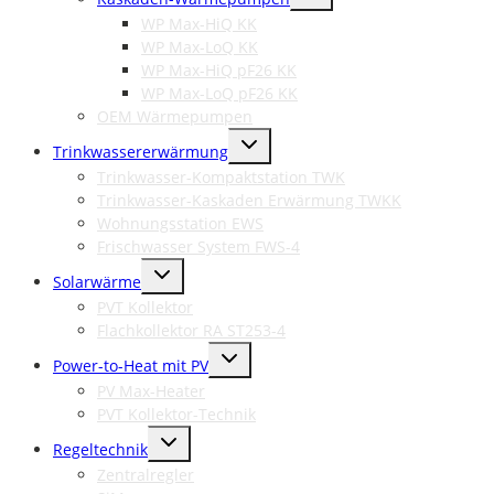
umschalten
WP Max-HiQ KK
WP Max-LoQ KK
WP Max-HiQ pF26 KK
WP Max-LoQ pF26 KK
OEM Wärmepumpen
Untermenü
Trinkwassererwärmung
umschalten
Trinkwasser-Kompaktstation TWK
Trinkwasser-Kaskaden Erwärmung TWKK
Wohnungsstation EWS
Frischwasser System FWS-4
Untermenü
Solarwärme
umschalten
PVT Kollektor
Flachkollektor RA ST253-4
Untermenü
Power-to-Heat mit PV
umschalten
PV Max-Heater
PVT Kollektor-Technik
Untermenü
Regeltechnik
umschalten
Zentralregler