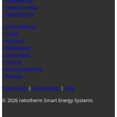
> Solarwärme
> Power-to-Heat
> Regeltechnik
> Unternehmen
> Team
> Karriere
> Referenzen
> Downloads
> Service
> Kalte Nahwärme
> Kontakt
Impressum
|
Datenschutz
|
AGB
© 2026 ratiotherm Smart Energy Systems