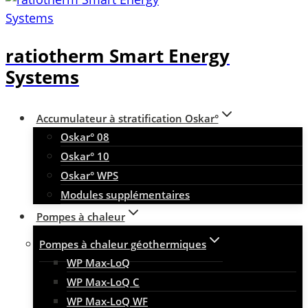
ratiotherm Smart Energy
Systems
Accumulateur à stratification Oskar°
Oskar° 08
Oskar° 10
Oskar° WPS
Modules supplémentaires
Pompes à chaleur
Pompes à chaleur géothermiques
WP Max-LoQ
WP Max-LoQ C
WP Max-LoQ WF