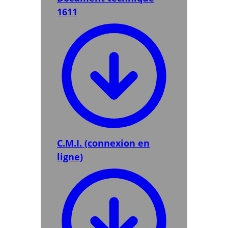
1611
C.M.I. (connexion en
ligne)