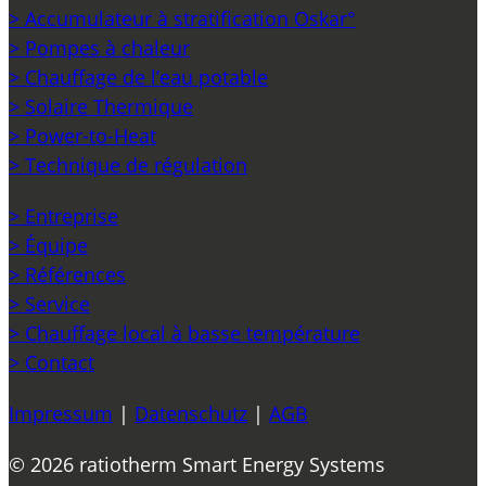
> Accumulateur à stratification Oskar°
> Pompes à chaleur
> Chauffage de l’eau potable
> Solaire Thermique
> Power-to-Heat
> Technique de régulation
> Entreprise
> Équipe
> Références
> Service
> Chauffage local à basse température
> Contact
Impressum
|
Datenschutz
|
AGB
© 2026 ratiotherm Smart Energy Systems