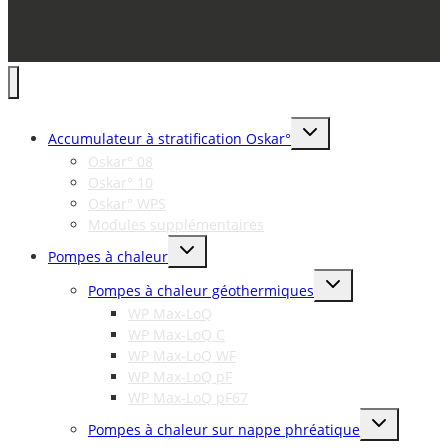
Toggle
Accumulateur à stratification Oskar°
child
menu
Oskar° 08
Oskar° 10
Oskar° WPS
Modules supplémentaires
Toggle
Pompes à chaleur
child
menu
Toggle
Pompes à chaleur géothermiques
child
menu
WP Max-LoQ
WP Max-LoQ C
WP Max-LoQ WF
WP Max-LoQ pF
WP Max-LoQ pF67
Toggle
Pompes à chaleur sur nappe phréatique
child
menu