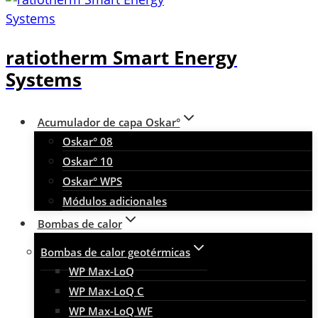
ratiotherm Smart Energy
Systems
Acumulador de capa Oskar°
Oskar° 08
Oskar° 10
Oskar° WPS
Módulos adicionales
Bombas de calor
Bombas de calor geotérmicas
WP Max-LoQ
WP Max-LoQ C
WP Max-LoQ WF