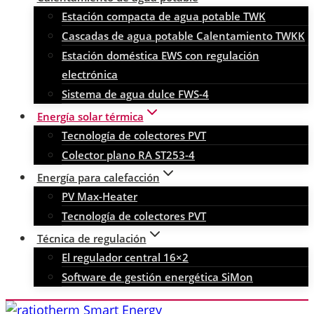
Estación compacta de agua potable TWK
Cascadas de agua potable Calentamiento TWKK
Estación doméstica EWS con regulación
electrónica
Sistema de agua dulce FWS-4
Energía solar térmica
Tecnología de colectores PVT
Colector plano RA ST253-4
Energía para calefacción
PV Max-Heater
Tecnología de colectores PVT
Técnica de regulación
El regulador central 16×2
Software de gestión energética SiMon