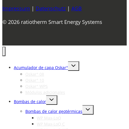
Impressum
|
Datenschutz
|
AGB
© 2026 ratiotherm Smart Energy Systems
Toggle
Acumulador de capa Oskar°
child
menu
Oskar° 08
Oskar° 10
Oskar° WPS
Módulos adicionales
Toggle
Bombas de calor
child
menu
Toggle
Bombas de calor geotérmicas
child
menu
WP Max-LoQ
WP Max-LoQ C