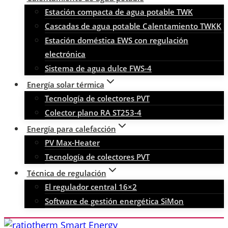
Estación compacta de agua potable TWK
Cascadas de agua potable Calentamiento TWKK
Estación doméstica EWS con regulación
electrónica
Sistema de agua dulce FWS-4
Energía solar térmica
Tecnología de colectores PVT
Colector plano RA ST253-4
Energía para calefacción
PV Max-Heater
Tecnología de colectores PVT
Técnica de regulación
El regulador central 16×2
Software de gestión energética SiMon