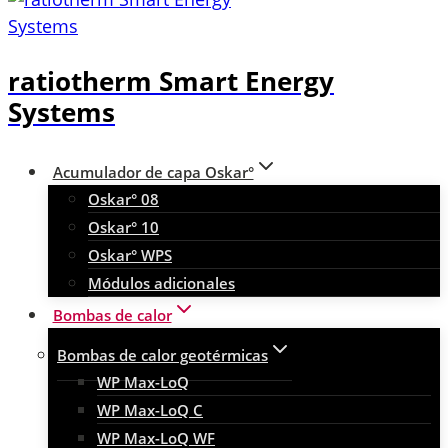
ratiotherm Smart Energy
Systems
Acumulador de capa Oskar°
Oskar° 08
Oskar° 10
Oskar° WPS
Módulos adicionales
Bombas de calor
Bombas de calor geotérmicas
WP Max-LoQ
WP Max-LoQ C
WP Max-LoQ WF