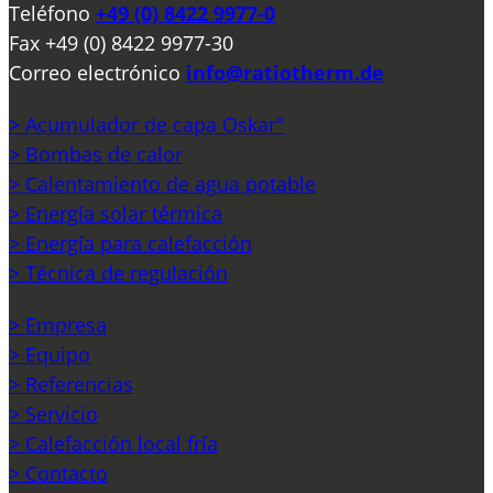
Teléfono
+49 (0) 8422 9977-0
Fax
+49 (0) 8422 9977-30
Correo electrónico
info@ratiotherm.de
> Acumulador de capa Oskar°
> Bombas de calor
> Calentamiento de agua potable
> Energía solar térmica
> Energía para calefacción
> Técnica de regulación
> Empresa
> Equipo
> Referencias
> Servicio
> Calefacción local fría
> Contacto