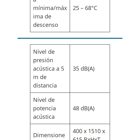
mínima/máx
25 – 68°C
ima de
descenso
Nivel de
presión
acústica a 5
35 dB(A)
m de
distancia
Nivel de
potencia
48 dB(A)
acústica
400 x 1510 x
Dimensione
615 BxHxT