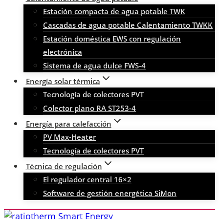
Estación compacta de agua potable TWK
Cascadas de agua potable Calentamiento TWKK
Estación doméstica EWS con regulación
electrónica
Sistema de agua dulce FWS-4
Energía solar térmica
Tecnología de colectores PVT
Colector plano RA ST253-4
Energía para calefacción
PV Max-Heater
Tecnología de colectores PVT
Técnica de regulación
El regulador central 16×2
Software de gestión energética SiMon