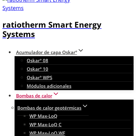
ratiotherm Smart Energy
Systems
Acumulador de capa Oskar°
Oskar° 08
Oskar° 10
Oskar° WPS
Módulos adicionales
Bombas de calor
Bombas de calor geotérmicas
WP Max-LoQ
WP Max-LoQ C
WP Max-LoQ WF