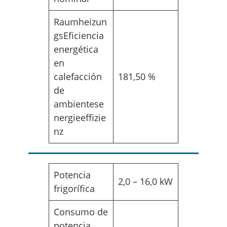
Raumheizun
gsEficiencia
energética
en
calefacción
181,50 %
de
ambientese
nergieeffizie
nz
Potencia
2,0 – 16,0 kW
frigorífica
Consumo de
potencia