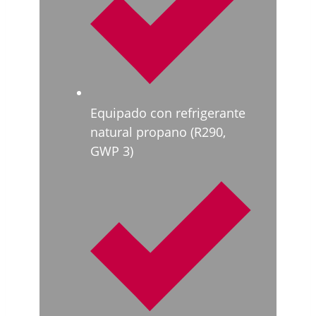
Equipado con refrigerante
natural propano (R290,
GWP 3)