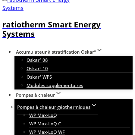
ratiotherm Smart Energy
Systems
Accumulateur à stratification Oskar°
Oskar° 08
Oskar° 10
Oskar° WPS
Modules supplémentaires
Pompes à chaleur
Pompes à chaleur géothermiques
WP Max-LoQ
WP Max-LoQ C
WP Max-LoQ WF