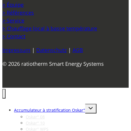
> Équipe
> Références
> Service
> Chauffage local à basse température
> Contact
Impressum
|
Datenschutz
|
AGB
© 2026 ratiotherm Smart Energy Systems
Toggle
Accumulateur à stratification Oskar°
child
menu
Oskar° 08
Oskar° 10
Oskar° WPS