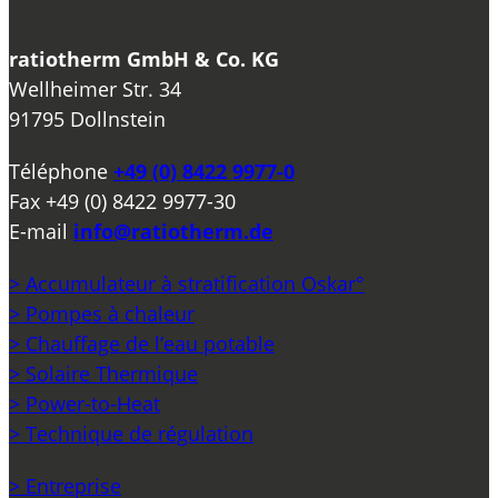
ratiotherm GmbH & Co. KG
Wellheimer Str. 34
91795 Dollnstein
Téléphone
+49 (0) 8422 9977-0
Fax
+49 (0) 8422 9977-30
E-mail
info@ratiotherm.de
> Accumulateur à stratification Oskar°
> Pompes à chaleur
> Chauffage de l’eau potable
> Solaire Thermique
> Power-to-Heat
> Technique de régulation
> Entreprise