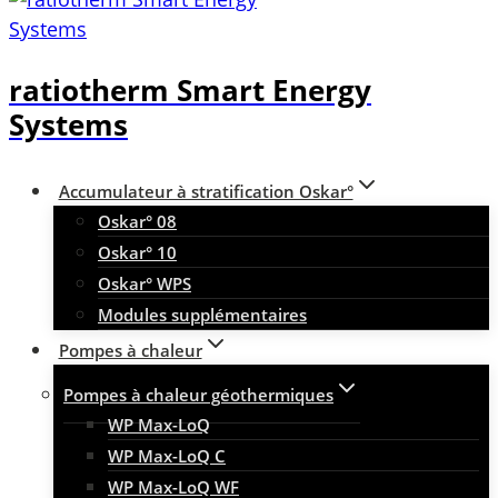
ratiotherm Smart Energy
Systems
Accumulateur à stratification Oskar°
Oskar° 08
Oskar° 10
Oskar° WPS
Modules supplémentaires
Pompes à chaleur
Pompes à chaleur géothermiques
WP Max-LoQ
WP Max-LoQ C
WP Max-LoQ WF